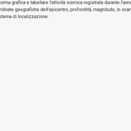
e
 forma grafica e tabellare l'attività sismica registrata durante l'
gestione
ordinate geografiche dell’epicentro, profondità, magnitudo, lo sca
patrimoni
istema di localizzazione.
Bilanci
Consulenti
e
collaboratori
Controlli
e
rilievi
sull'Amministrazione
Disposizioni
Generali
Enti