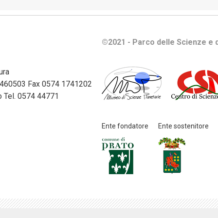
controllati
Informazioni
©2021 - Parco delle Scienze e d
ambientali
Opere
ura
pubbliche
74 460503 Fax 0574 1741202
ato Tel. 0574 44771
Organizzazione
Ente fondatore
Ente sostenitore
Pagamenti
Performance
Personale
Politica
di