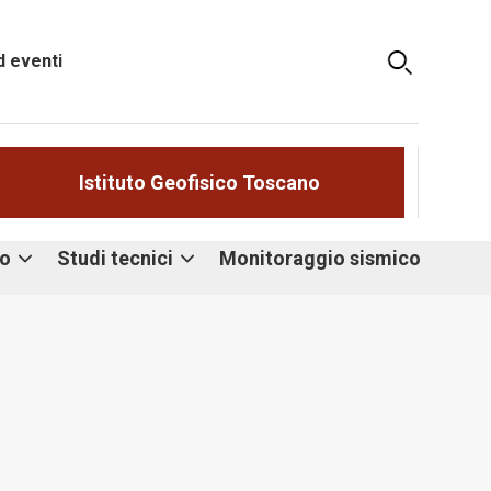
 eventi
Istituto Geofisico Toscano
eo
Studi tecnici
Monitoraggio sismico
Valutazione del
o
rischio sismico
ato
Microzonazione
Scenari di danno