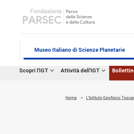
Museo Italiano di Scienze Planetarie
Scopri l'IGT
Attività dell'IGT
Bolletti
Storia e
Divulgazione
mission
Attività con le
Fondo storico
scuole
Home
L'Istituto Geofisico Tosca
Simulatore
sismico
Collaborazioni
Dove siamo