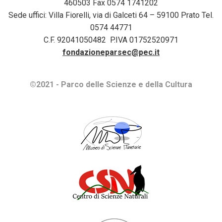
460503 Fax 0574 1741202
Sede uffici: Villa Fiorelli, via di Galceti 64 – 59100 Prato Tel.
0574 44771
C.F. 92041050482 P.IVA 01752520971
fondazioneparsec@pec.it
©2021 - Parco delle Scienze e della Cultura