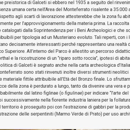
Collabora con noi
prenotazione
e
one preistorica di Galceti si ebbero nel 1935 a seguito del rinven
gestione
senza umana certa nell’Area del Monteferrato risalente a 35.000 
patrimoni
rispetto agli scarti di lavorazione attesterebbe che la zona fu abi
iamente per l’approvvigionamento della materia prima. La raccolta
e catalogati dalla Soprintendenza per i Beni Archeologici e che so
Bilanci
ibuibili per tipologia ad un Musteriano evoluto. Tali reperti, con i
sultano decisamente interessanti perché rappresentano una realtà di
Consulenti
co Superiore. All’interno del Parco è allestito un percorso didatt
e
al e la ricostruzione di un “riparo sotto roccia”, ipotesi di abitaz
collaboratori
litica di Galceti è segnato anche nella carta archeologica d’Italia
nteferrato sono stati rinvenuti inoltre diversi strumenti neolitici at
Controlli
materiale fittile attribuibile all’Età del Bronzo finale. Lo sfrutta
e
occe della zona è perdurato a lungo, tanto da divenire una vera e p
rilievi
obabilmente dal latino figlinae (o
figulinae
) per indicare “l’arte de
sull'Amministrazione
i successivamente nella fiorente industria laniera per la follatura
 territorio è proseguito poi con l’estrazione di gabbri per la pro
Disposizioni
’estrazione delle serpentiniti (Marmo Verde di Prato) per uso arch
Generali
Enti