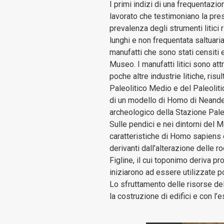
I primi indizi di una frequentazi
lavorato che testimoniano la pre
prevalenza degli strumenti litici 
lunghi e non frequentata saltuar
manufatti che sono stati censiti 
Museo. I manufatti litici sono attr
poche altre industrie litiche, ri
Paleolitico Medio e del Paleoliti
di un modello di Homo di Neanderth
archeologico della Stazione Paleo
Sulle pendici e nei dintorni del Mo
caratteristiche di Homo sapiens e 
derivanti dall’alterazione delle r
Figline, il cui toponimo deriva pr
iniziarono ad essere utilizzate po
Lo sfruttamento delle risorse del
la costruzione di edifici e con l