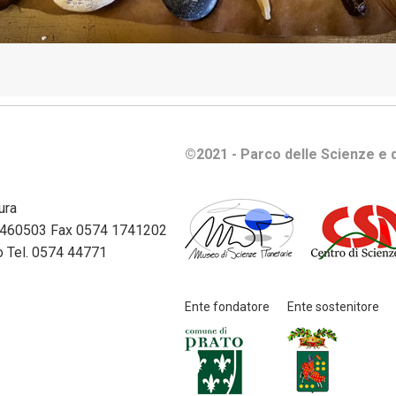
tutela
della
privacy
e
protezione
dei
dati
©2021 - Parco delle Scienze e d
personali
Selezione
ura
del
74 460503 Fax 0574 1741202
personale
ato Tel. 0574 44771
Servizi
Ente fondatore
Ente sostenitore
erogati
Sovvenzioni,
contributi,
sussidi,