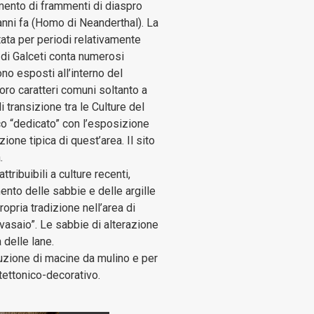
imento di frammenti di diaspro
anni fa (Homo di Neanderthal). La
tata per periodi relativamente
 di Galceti conta numerosi
no esposti all’interno del
 loro caratteri comuni soltanto a
 transizione tra le Culture del
ico “dedicato” con l’esposizione
ione tipica di quest’area. Il sito
.
tribuibili a culture recenti,
mento delle sabbie e delle argille
ropria tradizione nell’area di
l vasaio”. Le sabbie di alterazione
 delle lane.
duzione di macine da mulino e per
itettonico-decorativo.