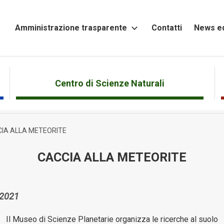
Amministrazione trasparente
Contatti
News ed
Altri
contenuti
Attività
Centro di Scienze Naturali
e
Procedimenti
IA ALLA METEORITE
Bandi
di
CACCIA ALLA METEORITE
gara
e
contratti
 2021
Beni
immobili
Il Museo di Scienze Planetarie organizza le ricerche al suolo