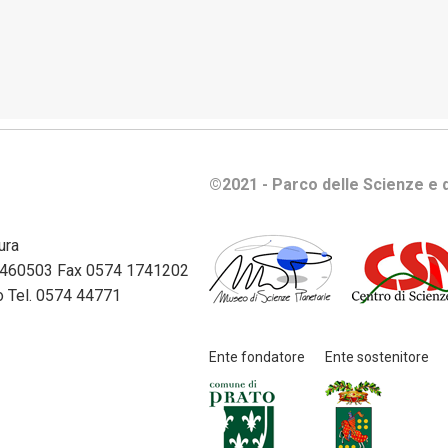
tutela
della
privacy
e
protezione
dei
dati
personali
©2021 - Parco delle Scienze e d
Selezione
ura
del
74 460503 Fax 0574 1741202
personale
ato Tel. 0574 44771
Servizi
erogati
Ente fondatore
Ente sostenitore
Sovvenzioni,
contributi,
sussidi,