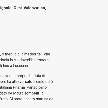
ignole, Olmi, Valenzatico,
o, o meglio alla meteorite - che
triscia in cui dovrebbe essere
i fino a Lucciano.
a vera e propria battuta di
obre ha attraversato il cielo ed è
 italiana Prisma. Partecipano
idato da Maura Tombelli, la
 Prato. Si parte sabato mattina da