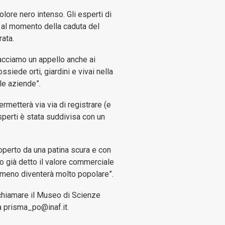
olore nero intenso. Gli esperti di
o al momento della caduta del
rata.
acciamo un appello anche ai
siede orti, giardini e vivai nella
lle aziende”.
rmetterà via via di registrare (e
esperti è stata suddivisa con un
operto da una patina scura e con
o già detto il valore commerciale
almeno diventerà molto popolare”.
 chiamare il Museo di Scienze
 prisma_po@inaf.it.