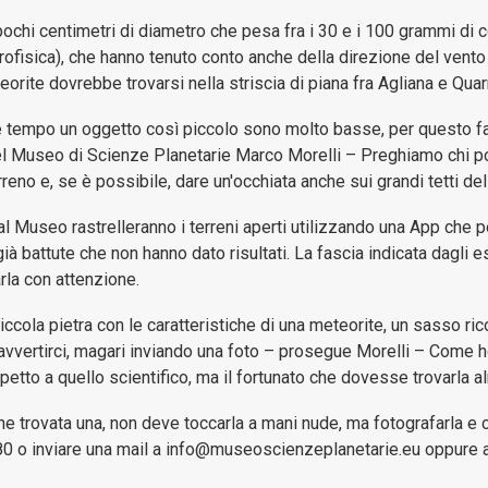
controllati
pochi centimetri di diametro che pesa fra i 30 e i 100 grammi di c
trofisica), che hanno tenuto conto anche della direzione del vent
Informazioni
eorite dovrebbe trovarsi nella striscia di piana fra Agliana e Quar
ambientali
eve tempo un oggetto così piccolo sono molto basse, per questo f
 del Museo di Scienze Planetarie Marco Morelli – Preghiamo chi pos
Opere
erreno e, se è possibile, dare un'occhiata anche sui grandi tetti de
pubbliche
l Museo rastrelleranno i terreni aperti utilizzando una App che pe
Organizzazione
ià battute che non hanno dato risultati. La fascia indicata dagli 
rla con attenzione.
Pagamenti
cola pietra con le caratteristiche di una meteorite, un sasso ric
Performance
 avvertirci, magari inviando una foto – prosegue Morelli – Come h
petto a quello scientifico, ma il fortunato che dovesse trovarla 
Personale
e trovata una, non deve toccarla a mani nude, ma fotografarla e
Politica
0 o inviare una mail a info@museoscienzeplanetarie.eu oppure a
di