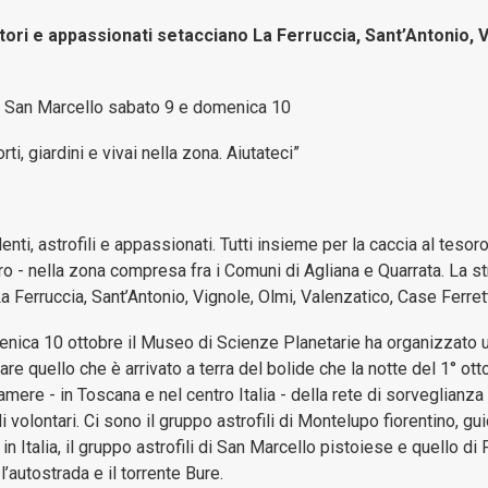
e
gestione
tori e appassionati setacciano La Ferruccia, Sant’Antonio, V
patrimoni
o e San Marcello sabato 9 e domenica 10
Bilanci
ti, giardini e vivai nella zona. Aiutateci”
Consulenti
e
collaboratori
enti, astrofili e appassionati. Tutti insieme per la caccia al tesor
o - nella zona compresa fra i Comuni di Agliana e Quarrata. La s
Controlli
Ferruccia, Sant’Antonio, Vignole, Olmi, Valenzatico, Case Ferrett
e
rilievi
enica 10 ottobre il Museo di Scienze Planetarie ha organizzato un
sull'Amministrazione
are quello che è arrivato a terra del bolide che la notte del 1° ott
amere - in Toscana e nel centro Italia - della rete di sorveglianza
Disposizioni
volontari. Ci sono il gruppo astrofili di Montelupo fiorentino, gu
Generali
in Italia, il gruppo astrofili di San Marcello pistoiese e quello di
’autostrada e il torrente Bure.
Enti