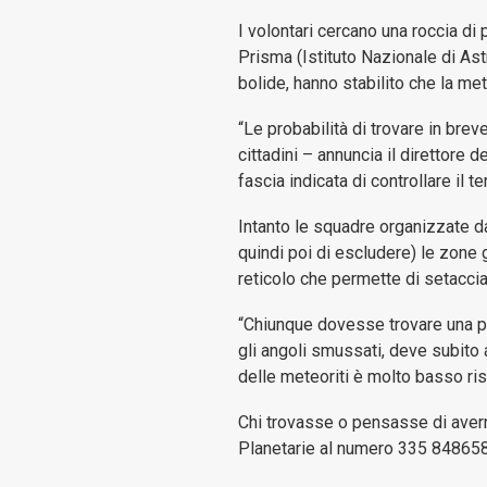
I volontari cercano una roccia di 
Prisma (Istituto Nazionale di As
bolide, hanno stabilito che la met
“Le probabilità di trovare in br
cittadini – annuncia il direttore
fascia indicata di controllare il t
Intanto le squadre organizzate da
quindi poi di escludere) le zone g
reticolo che permette di setaccia
“Chiunque dovesse trovare una pic
gli angoli smussati, deve subito
delle meteoriti è molto basso ris
Chi trovasse o pensasse di avern
Planetarie al numero 335 848658