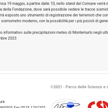
e
ica 19 maggio, a partire dalle 10, nello stand del Comune verrà
gestione
ca della Fondazione, dove sarà possibile vedere le tracce sismich
patrimoni
errà esposto uno strumento di registrazione dei terremoti che con
sismometro moderno, con la possibilità per i più piccoli di gener
Bilanci
 informativo sulle precipitazioni meteo di Montemurlo negli ulti
Consulenti
embre 2023.
e
collaboratori
Controlli
e
rilievi
sull'Amministrazione
©2021 - Parco delle Scienze e d
Disposizioni
Generali
ura
Enti
74 460503 Fax 0574 1741202