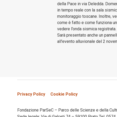
della Pace in via Deledda. Domen
in tempo reale con la sala sismi
monitoraggio toscane. Inoltre, v
come è fatto e come funziona un 
vedere l’onda sismica registrata.
Sarà presentato anche un pannello
all'evento alluvionale del 2 nov
Privacy Policy
Cookie Policy
Fondazione ParSeC – Parco delle Scienze e della Cult
Sede legale: Via di Galceti 74 – 59100 Prato Tel. 05