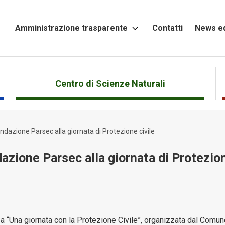
Amministrazione trasparente
Contatti
News ed
Altri
contenuti
Attività
Centro di Scienze Naturali
e
Procedimenti
ndazione Parsec alla giornata di Protezione civile
Bandi
di
azione Parsec alla giornata di Protezion
gara
e
contratti
Beni
immobili
 “Una giornata con la Protezione Civile”, organizzata dal Comu