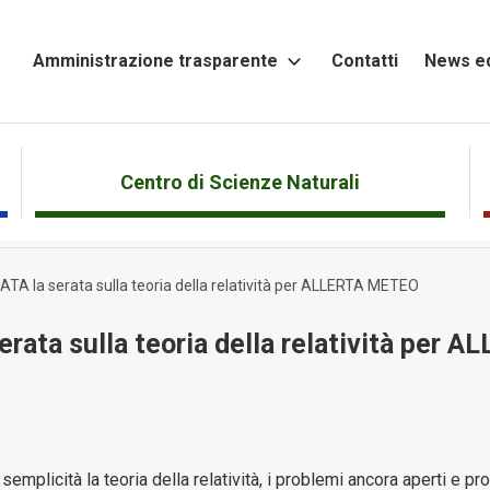
Amministrazione trasparente
Contatti
News ed
Altri
contenuti
Attività
Centro di Scienze Naturali
e
Procedimenti
ATA la serata sulla teoria della relatività per ALLERTA METEO
Bandi
di
erata sulla teoria della relatività per
gara
e
contratti
Beni
immobili
mplicità la teoria della relatività, i problemi ancora aperti e pr