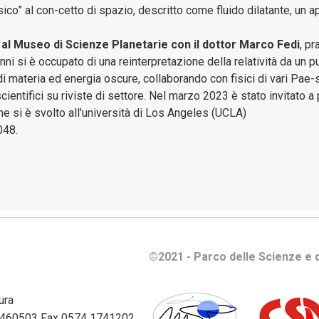
e
sico” al con-cetto di spazio, descritto come fluido dilatante, un a
gestione
patrimoni
 al Museo di Scienze Planetarie con il dottor Marco Fedi
, p
anni si è occupato di una reinterpretazione della relatività da un 
Bilanci
di materia ed energia oscure, collaborando con fisici di vari Pae-
scientifici su riviste di settore. Nel marzo 2023 è stato invitato 
Consulenti
e si è svolto all'università di Los Angeles (UCLA)
e
048.
collaboratori
Controlli
e
rilievi
sull'Amministrazione
©2021 - Parco delle Scienze e d
Disposizioni
Generali
ura
Enti
74 460503 Fax 0574 1741202