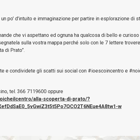
e
gestione
patrimoni
 un po' d'intuito e immaginazione per partire in esplorazione di st
Bilanci
mande che vi aspettano ed ognuna ha qualcosa di bello e curioso 
segnatela sulla vostra mappa perché solo con le 7 lettere trovere
Consulenti
ta di Prato”.
e
collaboratori
e e condividete gli scatti sui social con #ioescoincentro e #noi
Controlli
e
cino, tel. 366 7119600 oppure
rilievi
oicheilcentro/alla-scoperta-di-prato/?
sull'Amministrazione
IXefDdSaE0_5vGwiZ3t5t5Po7QCO2T6NEue4A8tw1-w
Disposizioni
Generali
Enti