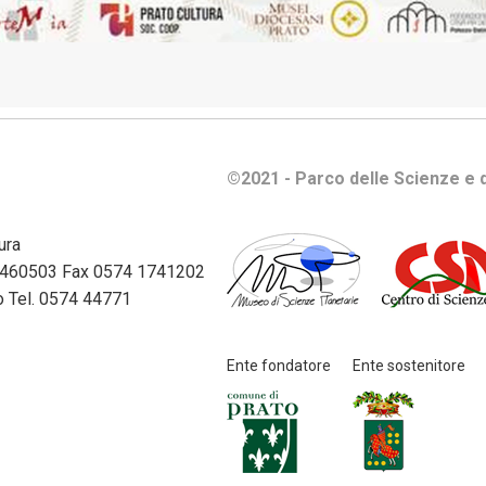
tutela
della
privacy
e
protezione
dei
dati
©2021 - Parco delle Scienze e d
personali
ura
Selezione
74 460503 Fax 0574 1741202
del
ato Tel. 0574 44771
personale
Servizi
Ente fondatore
Ente sostenitore
erogati
Sovvenzioni,
contributi,
sussidi,