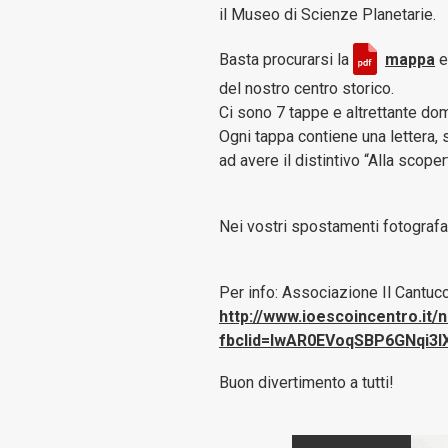
il Museo di Scienze Planetarie.
Basta procurarsi la
mappa
e
del nostro centro storico.
Ci sono 7 tappe e altrettante do
Ogni tappa contiene una lettera, 
ad avere il distintivo “Alla scoper
Nei vostri spostamenti fotografat
Per info: Associazione Il Cantuc
http://www.ioescoincentro.it/n
fbclid=IwAR0EVoqSBP6GNqi3
Buon divertimento a tutti!