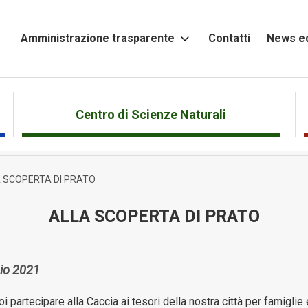
Amministrazione trasparente
Contatti
News ed
Altri
contenuti
Attività
Centro di Scienze Naturali
e
Procedimenti
 SCOPERTA DI PRATO
Bandi
di
ALLA SCOPERTA DI PRATO
gara
e
contratti
io 2021
Beni
immobili
 partecipare alla Caccia ai tesori della nostra città per famiglie 