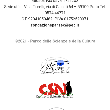
460503 Fax 0574 1741202
Sede uffici: Villa Fiorelli, via di Galceti 64 – 59100 Prato Tel.
0574 44771
C.F. 92041050482 P.IVA 01752520971
fondazioneparsec@pec.it
©2021 - Parco delle Scienze e della Cultura