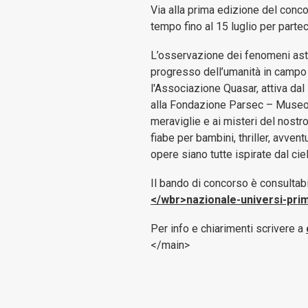
Via alla prima edizione del conco
tempo fino al 15 luglio per partec
L’osservazione dei fenomeni astro
progresso dell’umanità in campo s
l'Associazione Quasar, attiva dal
alla Fondazione Parsec – Museo It
meraviglie e ai misteri del nostro
fiabe per bambini, thriller, avvent
opere siano tutte ispirate dal cie
Il bando di concorso è consultabi
</wbr>nazionale-universi-pr
Per info e chiarimenti scrivere a
</main>