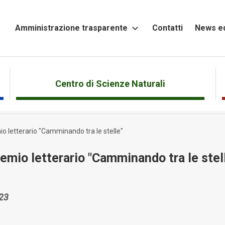
Amministrazione trasparente
Contatti
News ed
Altri
contenuti
Attività
Centro di Scienze Naturali
e
Procedimenti
o letterario "Camminando tra le stelle"
Bandi
di
emio letterario "Camminando tra le stel
gara
e
contratti
023
Beni
immobili