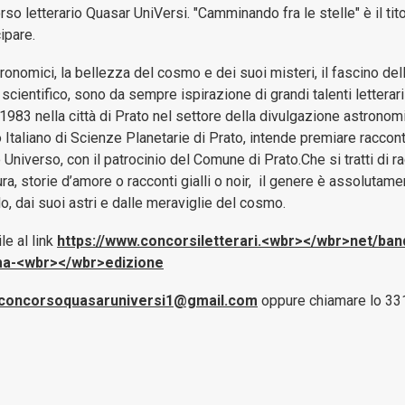
e
rso letterario Quasar UniVersi. "Camminando fra le stelle" è il tit
gestione
ipare.
patrimoni
nomici, la bellezza del cosmo e dei suoi misteri, il fascino della
cientifico, sono da sempre ispirazione di grandi talenti letterari 
Bilanci
 1983 nella città di Prato nel settore della divulgazione astronom
aliano di Scienze Planetarie di Prato, intende premiare racconti
Consulenti
 Universo, con il patrocinio del Comune di Prato.Che si tratti di ra
e
ura, storie d’amore o racconti gialli o noir, il genere è assolutame
collaboratori
lo, dai suoi astri e dalle meraviglie del cosmo.
Controlli
le al link
https://www.concorsiletterari.<wbr></wbr>net/ban
e
ima-<wbr></wbr>edizione
rilievi
sull'Amministrazione
concorsoquasaruniversi1@gmail.com
oppure chiamare lo 33
Disposizioni
Generali
Enti