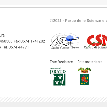
controllati
Informazioni
©2021 - Parco delle Scienze e d
ambientali
Opere
ura
pubbliche
74 460503 Fax 0574 1741202
ato Tel. 0574 44771
Organizzazione
Ente fondatore
Ente sostenitore
Pagamenti
Performance
Personale
Politica
di