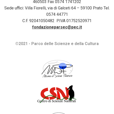
460503 Fax 0574 1741202
Sede uffici: Villa Fiorelli, via di Galceti 64 – 59100 Prato Tel.
0574 44771
C.F. 92041050482 P.IVA 01752520971
fondazioneparsec@pec.it
©2021 - Parco delle Scienze e della Cultura