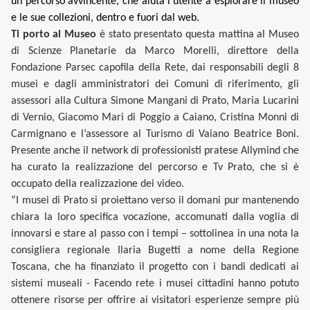
un percorso avvincente, che aiuta l'utente a esplorare il museo
e le sue collezioni, dentro e fuori dal web.
Ti porto al Museo
è stato presentato questa mattina al Museo
di Scienze Planetarie da Marco Morelli, direttore della
Fondazione Parsec capofila della Rete, dai responsabili degli 8
musei e dagli amministratori dei Comuni di riferimento, gli
assessori alla Cultura Simone Mangani di Prato, Maria Lucarini
di Vernio, Giacomo Mari di Poggio a Caiano, Cristina Monni di
Carmignano e l’assessore al Turismo di Vaiano Beatrice Boni.
Presente anche il network di professionisti pratese Allymind che
ha curato la realizzazione del percorso e Tv Prato, che si è
occupato della realizzazione dei video.
“I musei di Prato si proiettano verso il domani pur mantenendo
chiara la loro specifica vocazione, accomunati dalla voglia di
innovarsi e stare al passo con i tempi – sottolinea in una nota la
consigliera regionale Ilaria Bugetti a nome della Regione
Toscana, che ha finanziato il progetto con i bandi dedicati ai
sistemi museali - Facendo rete i musei cittadini hanno potuto
ottenere risorse per offrire ai visitatori esperienze sempre più