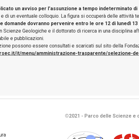
e
icato un avviso per l’assunzione a tempo indeterminato di
gestione
e di un eventuale colloquio. La figura si occuperà delle attività t
patrimoni
e domande dovranno pervenire entro le ore 12 di lunedì 13 
n Scienze Geologiche e il dottorato di ricerca in una disciplina af
Bilanci
ile e pubblicazioni.
zione possono essere consultati e scaricati sul sito della Fond
Consulenti
rsec.it/it/menu/amministrazione-trasparente/selezione-del
e
collaboratori
Controlli
e
rilievi
sull'Amministrazione
Disposizioni
©2021 - Parco delle Scienze e d
Generali
ura
Enti