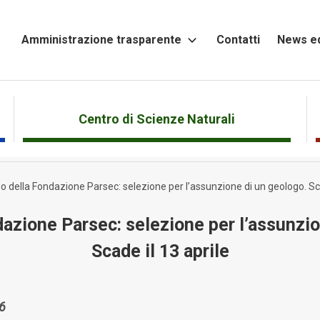
Amministrazione trasparente
Contatti
News ed
Altri
contenuti
Attività
Centro di Scienze Naturali
e
Procedimenti
o della Fondazione Parsec: selezione per l’assunzione di un geologo. Sca
Bandi
di
dazione Parsec: selezione per l’assunzio
gara
e
Scade il 13 aprile
contratti
Beni
26
immobili