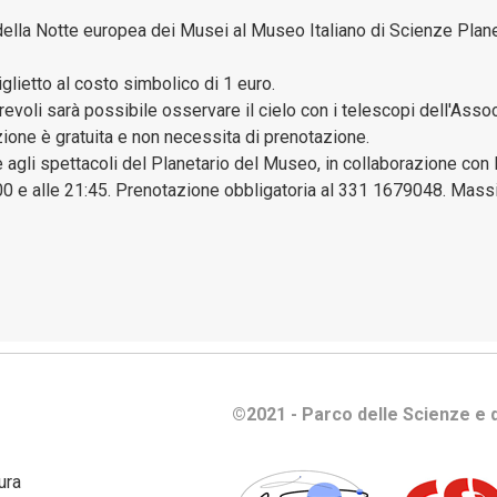
e
ella Notte europea dei Musei al Museo Italiano di Scienze Plan
gestione
patrimoni
iglietto al costo simbolico di 1 euro.
revoli sarà possibile osservare il cielo con i telescopi dell'As
Bilanci
zione è gratuita e non necessita di prenotazione.
re agli spettacoli del Planetario del Museo, in collaborazione co
Consulenti
00 e alle 21:45. Prenotazione obbligatoria al 331 1679048. Mass
e
collaboratori
Controlli
e
rilievi
sull'Amministrazione
Disposizioni
©2021 - Parco delle Scienze e d
Generali
ura
Enti