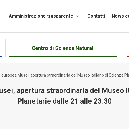
Amministrazione trasparente
Contatti
News ed
Altri
contenuti
Attività
Centro di Scienze Naturali
e
Procedimenti
 europea Musei, apertura straordinaria del Museo Italiano di Scienze Pla
Bandi
di
ei, apertura straordinaria del Museo I
gara
e
Planetarie dalle 21 alle 23.30
contratti
Beni
immobili