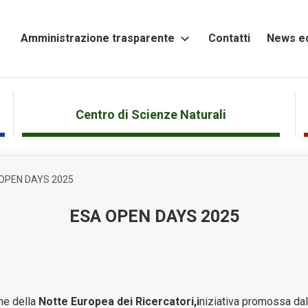
Amministrazione trasparente
Contatti
News ed
Altri
contenuti
Attività
Centro di Scienze Naturali
e
Procedimenti
OPEN DAYS 2025
Bandi
di
ESA OPEN DAYS 2025
gara
e
contratti
Beni
immobili
ne della
Notte Europea dei Ricercatori,i
niziativa promossa da