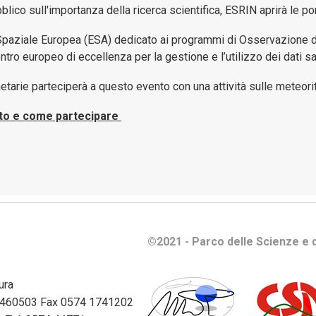
e
bblico sull'importanza della ricerca scientifica,
ESRIN aprirà le po
gestione
patrimoni
 Spaziale Europea (ESA) dedicato ai programmi di Osservazione de
ro europeo di eccellenza per la gestione e l’utilizzo dei dati sat
Bilanci
etarie parteciperà a questo evento con una attività sulle meteorit
Consulenti
nto e come partecipare
e
collaboratori
Controlli
e
rilievi
sull'Amministrazione
©2021 - Parco delle Scienze e d
Disposizioni
Generali
ura
74 460503 Fax 0574 1741202
Enti